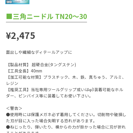
■三角ニードル TN20～30
¥2,475
面出しや繊細なディテールアップに
【製品材質】 超硬合金(タングステン)
【工具全長】40mm
【加工可能な材質】プラスチック、木、鉄、真ちゅう、アルミ、
レジン
【推奨工具】当社専用ツールグリップ或いはφ3装着可能なホル
ダー、ピンバイス等に装着してお使い下さい。
＜警告＞
●使用時には保護メガネ必ず着用してください。切削物や破損し
た刃が目に入った場合失明する恐れがあります。
●ねじったり、弾いたり、横からの力が掛かった場合に刃が折れ