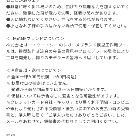
ることがあります。
●非常に細く折れ易いのため、曲げたり無理な力を加えないでく
ださい。破損した刃が飛んで失明、怪我の恐れがあります。
●刃に触れないでください。怪我をする恐れがあります。
●小さなお子様の手の届かない場所で使用・保管してください。
＜LEGAMEブランドについて＞
株式会社 オー・ケー・シー のレガーメブランド模型工作用ツー
ルは、模型製作交流会の会員の意見やプロモデラーの監修により
工具を開発し、拘りのモデラーの皆様へお届けしています。
＜注意事項・送料について＞
※ 全国一律 500円税別 (550円税込)
※ お届け日の指定はできません。
発送から商品到着までは３～５日前後かかります。
※ 価格については予告なしに変更となる可能性があります。
※クレジットカード会社・キャリアより届く利用明細・コンビニ
や銀行より発行される受領書・後払い決済でのお支払い時の受領
書と、購入時に届く「ご購入いただきありがとうございました」
メールをあわせて、領収書の代わりとしてご利用ください。