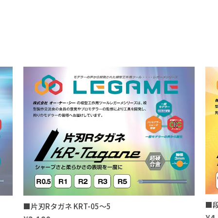
■段
■片刃Rタガネ KRT-05～5