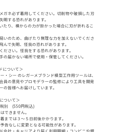
メガネ必ず着用してください。切削物や破損した刃
失明する恐れがあります。
いたり、横からの力が掛かった場合に刃が折れるこ
易いのため、曲げたり無理な力を加えないでくださ
飛んで失明、怪我の恐れがあります。
ください。怪我をする恐れがあります。
手の届かない場所で使用・保管してください。
ンドについて＞
ケー・シー のレガーメブランド模型工作用ツールは、
会員の意見やプロモデラーの監修により工具を開発
ーの皆様へお届けしています。
について＞
円税別 (550円税込)
定はできません。
着までは３～５日前後かかります。
は予告なしに変更となる可能性があります。
ド会社・キャリアより届く利用明細・コンビニや銀