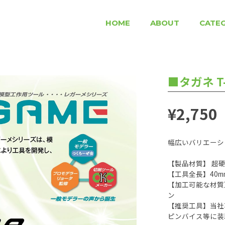
HOME
ABOUT
CATE
■タガネ T-
¥2,750
幅広いバリエーシ
【製品材質】 超
【工具全長】40m
【加工可能な材質
ン
【推奨工具】当社
ピンバイス等に装