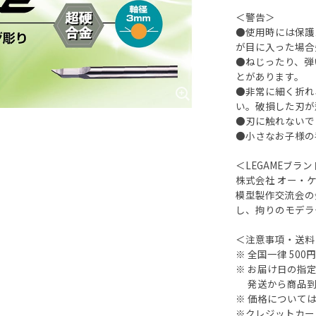
＜警告＞
●使用時には保護
が目に入った場合
●ねじったり、弾
とがあります。
●非常に細く折れ
い。破損した刃が
●刃に触れないで
●小さなお子様の
＜LEGAMEブラ
株式会社 オー・
模型製作交流会の
し、拘りのモデラ
＜注意事項・送料
※ 全国一律 500
※ お届け日の指
発送から商品到
※ 価格について
※クレジットカー