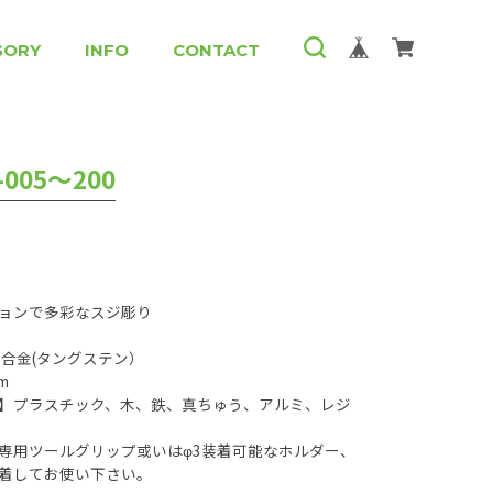
GORY
INFO
CONTACT
005～200
ョンで多彩なスジ彫り
硬合金(タングステン）
m
】プラスチック、木、鉄、真ちゅう、アルミ、レジ
専用ツールグリップ或いはφ3装着可能なホルダー、
着してお使い下さい。