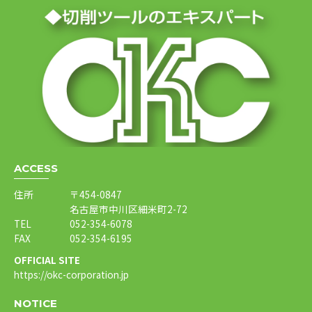
ACCESS
住所
〒454-0847
名古屋市中川区細米町2-72
TEL
052-354-6078
FAX
052-354-6195
OFFICIAL SITE
https://okc-corporation.jp
NOTICE