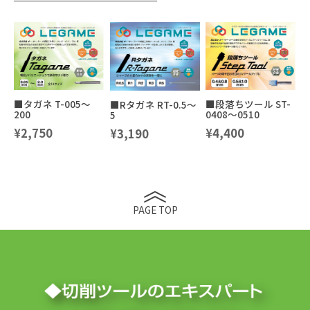
■タガネ T-005～
■段落ちツール ST-
■Rタガネ RT-0.5～
200
0408～0510
5
¥2,750
¥4,400
¥3,190
PAGE TOP