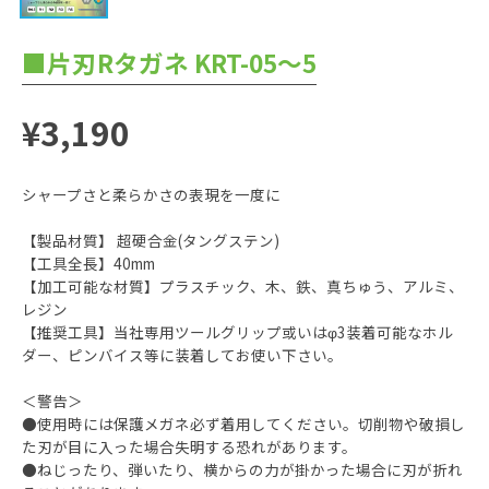
■片刃Rタガネ KRT-05～5
¥3,190
シャープさと柔らかさの表現を一度に
【製品材質】 超硬合金(タングステン)
【工具全長】40mm
【加工可能な材質】プラスチック、木、鉄、真ちゅう、アルミ、
レジン
【推奨工具】当社専用ツールグリップ或いはφ3装着可能なホル
ダー、ピンバイス等に装着してお使い下さい。
＜警告＞
●使用時には保護メガネ必ず着用してください。切削物や破損し
た刃が目に入った場合失明する恐れがあります。
●ねじったり、弾いたり、横からの力が掛かった場合に刃が折れ