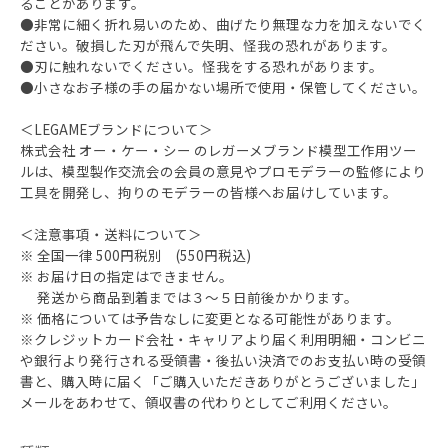
ることがあります。
●非常に細く折れ易いのため、曲げたり無理な力を加えないでく
ださい。破損した刃が飛んで失明、怪我の恐れがあります。
●刃に触れないでください。怪我をする恐れがあります。
●小さなお子様の手の届かない場所で使用・保管してください。
＜LEGAMEブランドについて＞
株式会社 オー・ケー・シー のレガーメブランド模型工作用ツー
ルは、模型製作交流会の会員の意見やプロモデラーの監修により
工具を開発し、拘りのモデラーの皆様へお届けしています。
＜注意事項・送料について＞
※ 全国一律 500円税別 (550円税込)
※ お届け日の指定はできません。
発送から商品到着までは３～５日前後かかります。
※ 価格については予告なしに変更となる可能性があります。
※クレジットカード会社・キャリアより届く利用明細・コンビニ
や銀行より発行される受領書・後払い決済でのお支払い時の受領
書と、購入時に届く「ご購入いただきありがとうございました」
メールをあわせて、領収書の代わりとしてご利用ください。