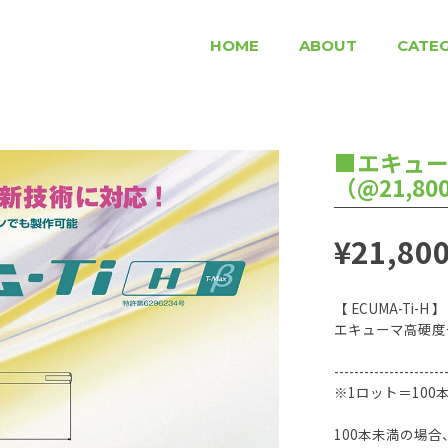
HOME
ABOUT
CATE
■エキューマ
（@21,8
¥21,80
【 ECUMA-Ti-H 】
エキューマ高硬度
----------------------
※1ロット＝10
100本未満の場合