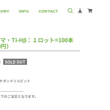
GORY
INFO
CONTACT
・Ti-Hβ：１ロット=100本
00円）
0
SOLD OUT
チタンドリルビット
--------------------
0本でのご注文となります。
、