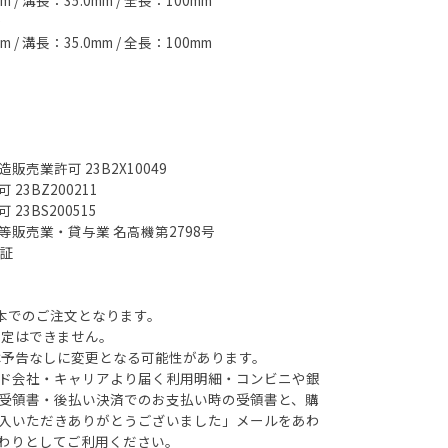
/ 溝長：35.0mm / 全長：100mm
0
/ 溝長：35.0mm / 全長：100mm
売業許可 23B2X10049
23BZ200211
23BS200515
販売業・貸与業 名高機第2798号
認証
0本でのご注文となります。
指定はできません。
は予告なしに変更となる可能性があります。
ド会社・キャリアより届く利用明細・コンビニや銀
受領書・後払い決済でのお支払い時の受領書と、購
入いただきありがとうございました」メールをあわ
わりとしてご利用ください。