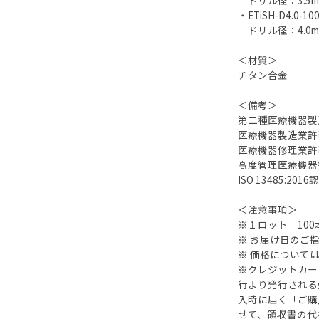
ドリル径：3.5mm 
・ETiSH-D4.0-10
ドリル径：4.0mm 
＜材質＞
チタン合金
＜備考＞
第二種医療機器製造販
医療機器製造業許可 
医療機器修理業許可 
高度管理医療機器等
ISO 13485:2016
＜注意事項＞
※１ロット＝10
※ お届け日のご
※ 価格について
※クレジットカー
行より発行される
入時に届く「ご購
せて、領収書の代