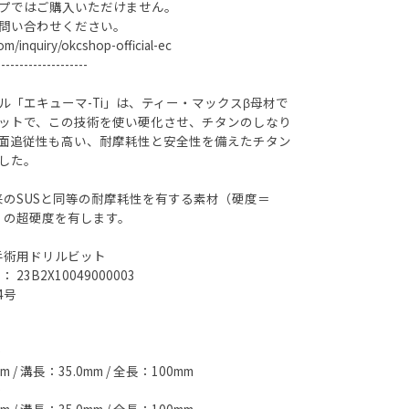
プではご購入いただけません。
問い合わせください。
om/inquiry/okcshop-official-ec
--------------------
ル「エキューマ-Ti」は、ティー・マックスβ母材で
ットで、この技術を使い硬化させ、チタンのしなり
面追従性も高い、耐摩耗性と安全性を備えたチタン
した。
は、従来のSUSと同等の耐摩耗性を有する素材（硬度＝
0HV）の超硬度を有します。
 手術用ドリルビット
23B2X10049000003
4号
0
/ 溝長：35.0mm / 全長：100mm
0