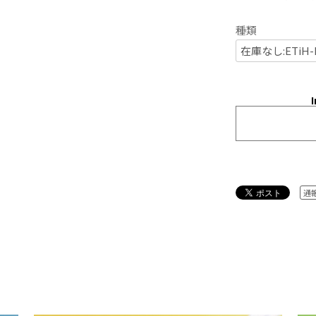
種類
I
通