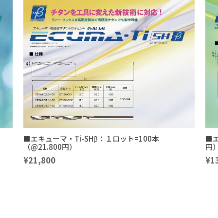
■エキューマ・Ti-SHβ：１ロット=100本
■エ
（@21.800円）
円
¥21,800
¥1