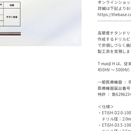
オンラインショッ
詳細は下記よりお
https://thebase.c
----------------------
高硬度チタンドリ
作成するドリルビ
で折損しづらく曲
製工具を実現しま
T-maxβ H 
450HV ～ 50
一般医療機器 ：
医療機器届出番号 ： 
特許 ： 第629623
＜仕様＞
・ETiSH-D2.0-10
ドリル径：2.0mm 
・ETiSH-D3.5-10